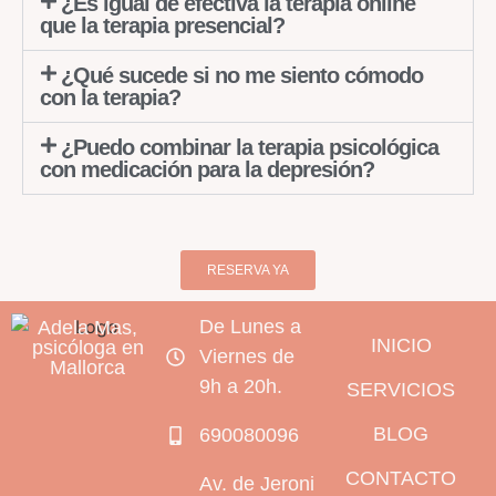
¿Es igual de efectiva la terapia online
que la terapia presencial?
¿Qué sucede si no me siento cómodo
con la terapia?
¿Puedo combinar la terapia psicológica
con medicación para la depresión?
RESERVA YA
De Lunes a
Adela Mas,
INICIO
psicóloga en
Viernes de
Mallorca
9h a 20h.
SERVICIOS
BLOG
690080096
CONTACTO
Av. de Jeroni